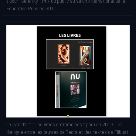
) pour "Sérénity". Prix du public au salon international de la
Fondation Pous en 2010.
Le livre d'art " Les Âmes entremêlées " paru en 2013 . Un
dialogue entre les œuvres de Teora et des textes de Flibust