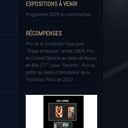
EXPOSITIONS À VENIR
Programme 2025 en construction
RÉCOMPENSES
Prix de la Fondation Pous pour
"Drapé amoureux" année 2009. Prix
du Conseil Général au salon de Roissy
en Brie (77 ) pour "Sérénity". Prix du
public au salon international de la
Fondation Pous en 2010.