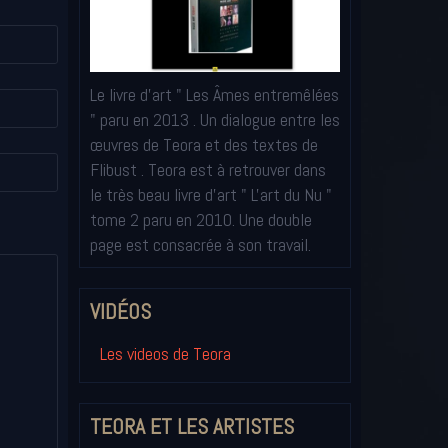
Le livre d'art " Les Âmes entremêlées
" paru en 2013 . Un dialogue entre les
œuvres de Teora et des textes de
Flibust . Teora est à retrouver dans
le très beau livre d'art " L'art du Nu "
tome 2 paru en 2010. Une double
page est consacrée à son travail.
VIDÉOS
Les videos de Teora
TEORA ET LES ARTISTES