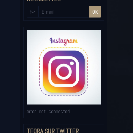
OK
error_not_connected
TEORA SUR TWITTER