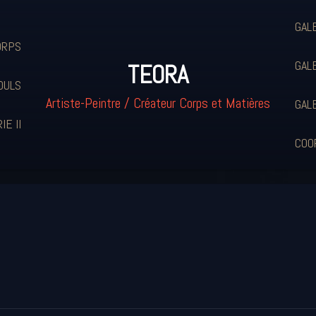
GAL
ORPS
GAL
TEORA
OULS
Artiste-Peintre / Créateur Corps et Matières
GAL
IE II
COO