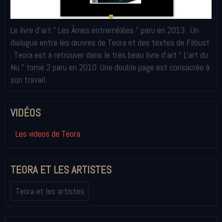
Le livre d'art " Les Âmes entremêlées " paru en 2013 . Un
dialogue entre les œuvres de Teora et des textes de Flibust
. Teora est à retrouver dans le très beau livre d'art " L'art du
Nu " tome 2 paru en 2010. Une double page est consacrée à
son travail.
VIDÉOS
Les videos de Teora
TEORA ET LES ARTISTES
Teora et les artistes