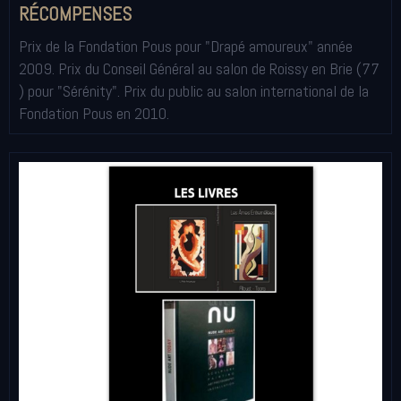
RÉCOMPENSES
Prix de la Fondation Pous pour "Drapé amoureux" année
2009. Prix du Conseil Général au salon de Roissy en Brie (77
) pour "Sérénity". Prix du public au salon international de la
Fondation Pous en 2010.