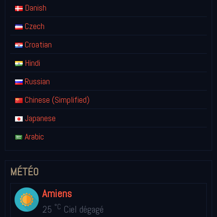
Danish
Czech
Croatian
Hindi
Russian
Chinese (Simplified)
Japanese
Arabic
MÉTÉO
Amiens
°C
25
Ciel dégagé