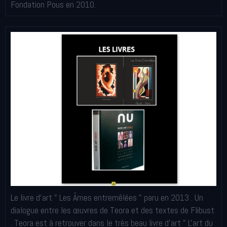
Fondation Pous en 2010.
Le livre d'art " Les Âmes entremêlées " paru en 2013 . Un
dialogue entre les œuvres de Teora et des textes de Flibust
. Teora est à retrouver dans le très beau livre d'art " L'art du