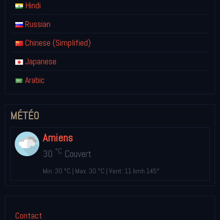
Hindi
Russian
Chinese (Simplified)
Japanese
Arabic
MÉTÉO
Amiens
°C
30
Couvert
Min: 30 °C | Max: 30 °C | Vent: 11 kmh 145°
Contact