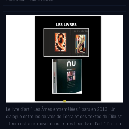
Le livre d'art " Les Âmes entremêlées " paru en 2013 . Un
dialogue entre les œuvres de Teora et des textes de Flibust
. Teora est à retrouver dans le très beau livre d'art " L'art du