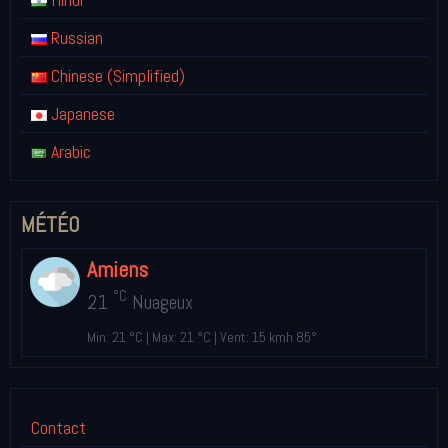
Russian
Chinese (Simplified)
Japanese
Arabic
MÉTÉO
Amiens
°C
21
Nuageux
Min: 21 °C | Max: 21 °C | Vent: 15 kmh 85°
Contact