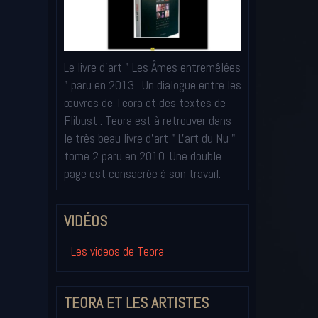
Le livre d'art " Les Âmes entremêlées
" paru en 2013 . Un dialogue entre les
œuvres de Teora et des textes de
Flibust . Teora est à retrouver dans
le très beau livre d'art " L'art du Nu "
tome 2 paru en 2010. Une double
page est consacrée à son travail.
VIDÉOS
Les videos de Teora
TEORA ET LES ARTISTES