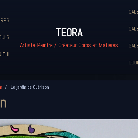
GAL
ORPS
GAL
TEORA
OULS
Artiste-Peintre / Créateur Corps et Matières
GAL
IE II
COO
en
Le jardin de Guérison
on