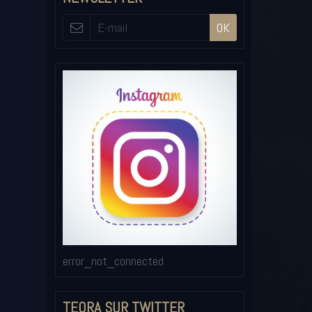
OK
error_not_connected
TEORA SUR TWITTER