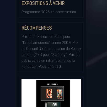
EXPOSITIONS À VENIR
Programme 2025 en construction
RÉCOMPENSES
Prix de la Fondation Pous pour
"Drapé amoureux" année 2009. Prix
du Conseil Général au salon de Roissy
en Brie (77 ) pour "Sérénity". Prix du
public au salon international de la
Fondation Pous en 2010.