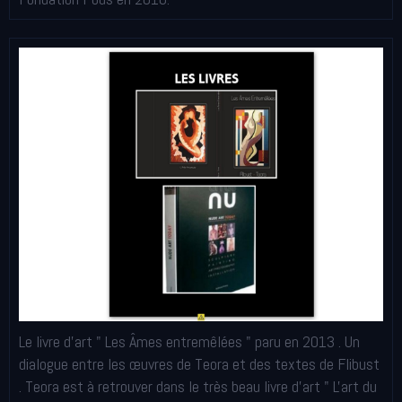
Le livre d'art " Les Âmes entremêlées " paru en 2013 . Un
dialogue entre les œuvres de Teora et des textes de Flibust
. Teora est à retrouver dans le très beau livre d'art " L'art du