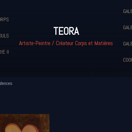
GAL
ORPS
GAL
TEORA
OULS
Artiste-Peintre / Créateur Corps et Matières
GAL
IE II
COO
dences