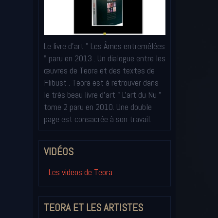
Le livre d'art " Les Âmes entremêlées
" paru en 2013 . Un dialogue entre les
œuvres de Teora et des textes de
Flibust . Teora est à retrouver dans
le très beau livre d'art " L'art du Nu "
tome 2 paru en 2010. Une double
page est consacrée à son travail.
VIDÉOS
Les videos de Teora
TEORA ET LES ARTISTES