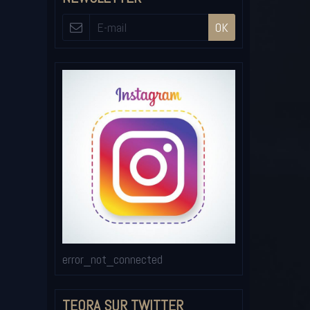
OK
error_not_connected
TEORA SUR TWITTER