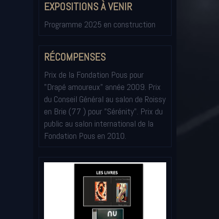
EXPOSITIONS À VENIR
Programme 2025 en construction
RÉCOMPENSES
Prix de la Fondation Pous pour
"Drapé amoureux" année 2009. Prix
du Conseil Général au salon de Roissy
en Brie (77 ) pour "Sérénity". Prix du
public au salon international de la
Fondation Pous en 2010.