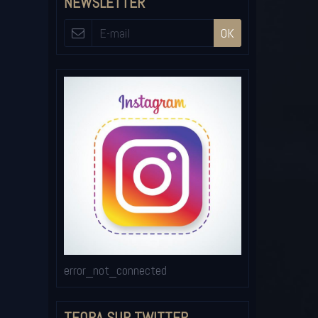
NEWSLETTER
OK
error_not_connected
TEORA SUR TWITTER