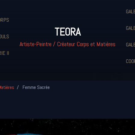
GAL
ORPS
GAL
TEORA
OULS
Artiste-Peintre / Créateur Corps et Matières
GAL
IE II
COO
Matières
Femme Sacrée