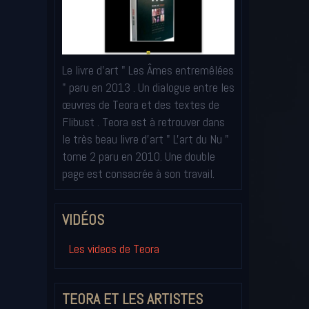
Le livre d'art " Les Âmes entremêlées
" paru en 2013 . Un dialogue entre les
œuvres de Teora et des textes de
Flibust . Teora est à retrouver dans
le très beau livre d'art " L'art du Nu "
tome 2 paru en 2010. Une double
page est consacrée à son travail.
VIDÉOS
Les videos de Teora
TEORA ET LES ARTISTES