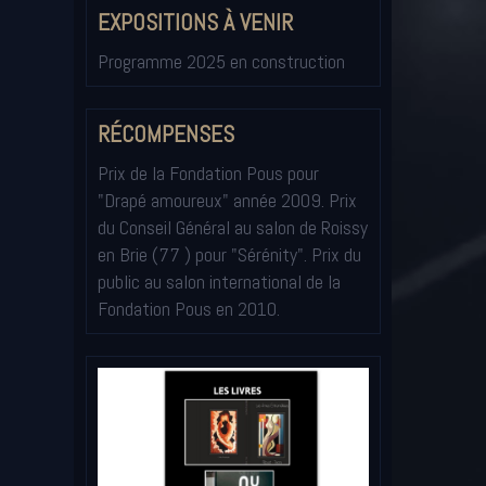
EXPOSITIONS À VENIR
Programme 2025 en construction
RÉCOMPENSES
Prix de la Fondation Pous pour
"Drapé amoureux" année 2009. Prix
du Conseil Général au salon de Roissy
en Brie (77 ) pour "Sérénity". Prix du
public au salon international de la
Fondation Pous en 2010.