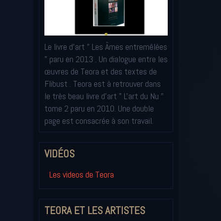
Le livre d'art " Les Âmes entremêlées
" paru en 2013 . Un dialogue entre les
œuvres de Teora et des textes de
Flibust . Teora est à retrouver dans
le très beau livre d'art " L'art du Nu "
tome 2 paru en 2010. Une double
page est consacrée à son travail.
VIDÉOS
Les videos de Teora
TEORA ET LES ARTISTES