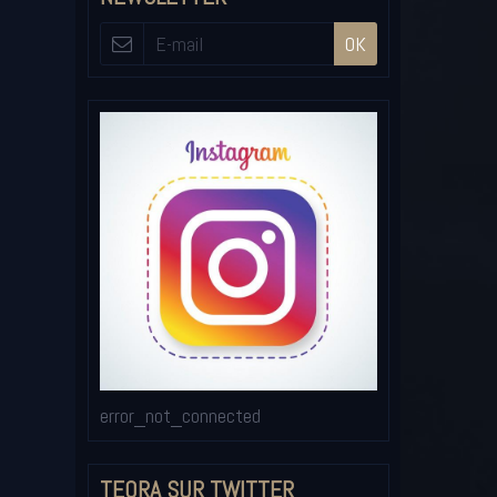
OK
error_not_connected
TEORA SUR TWITTER