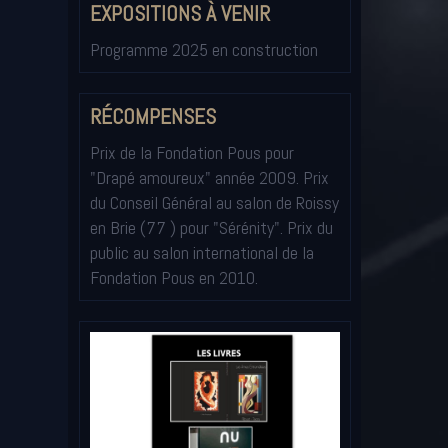
EXPOSITIONS À VENIR
Programme 2025 en construction
RÉCOMPENSES
Prix de la Fondation Pous pour
"Drapé amoureux" année 2009. Prix
du Conseil Général au salon de Roissy
en Brie (77 ) pour "Sérénity". Prix du
public au salon international de la
Fondation Pous en 2010.