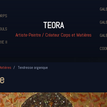
GAL
ORPS
GAL
TEORA
OULS
Artiste-Peintre / Créateur Corps et Matières
GAL
IE II
COO
Matières
Tendresse organique
e